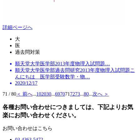
詳細ページへ
大
医
過去問対策
順天堂大学医学部2013年度物理入試問題…
順天堂大学医学部過去問研究2013年度物理入試問題こ
んにちは 医学部受験数学・物…
2020/12/17
71 / 80
＜ 前へ
...
10
20
30
...
69
70
71
72
73
...
80
...
次へ ＞
各種お問い合わせにつきましては、下記よりお気
楽にお問い合わせください。
お問い合わせはこちら
03-4363-5472