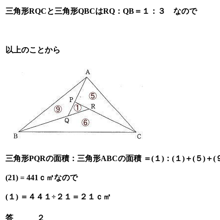
三角形RQCと三角形QBCはRQ：QB＝１：３ なので
以上のことから
三角形PQRの面積：三角形ABCの面積 ＝(１)：(１)＋(５)＋(９)＋
(21) = 441ｃ㎡なので
(１) ＝４４１÷２１＝２１ｃ㎡
答 ２