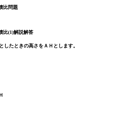
積比問題
比(1)解説解答
辺としたときの高さをＡＨとします。
Ｈ