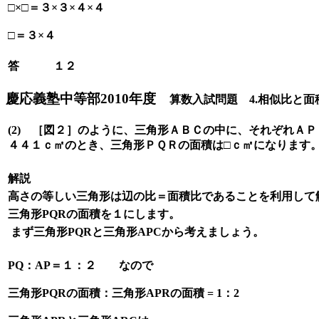
□×□＝３×３×４×４
□＝３×４
答 １２
慶応義塾中等部2010年度
算数入試問題 4.相似比と面積
(2) ［図２］のように、三角形ＡＢＣの中に、それぞれＡ
４４１ｃ㎡のとき、三角形ＰＱＲの面積は□ｃ㎡になります
解説
高さの等しい三角形は辺の比＝面積比であることを利用して
三角形PQRの面積を１にします。
まず三角形PQRと三角形APCから考えましょう。
PQ：AP＝１：２ なので
三角形PQRの面積：三角形APRの面積 = 1：2