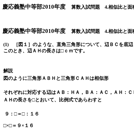
慶応義塾中等部2010年度
算数入試問題 4.相似比と面
慶応義塾中等部2010年度
算数入試問題 4.相似比と面積
(1) ［図１］のような、直角三角形について、辺ＢＣを底
このとき、辺ＡＨの長さは□ｃｍです。
解説
図のように三角形ＡＢＨと三角形ＣＡＨは相似形
それぞれに対応する辺はＡＢ：ＨＡ，ＢＡ：ＡＣ，ＡＨ：Ｃ
ＡＨの長さを□とおいて、比例式であらわすと
９：□＝□：１６
□×□＝９×１６