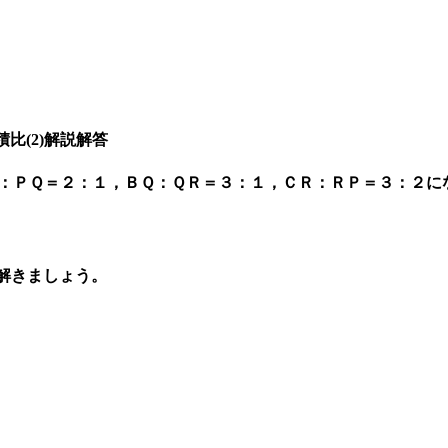
比(2)解説解答
Ｐ：ＰＱ＝２：１，ＢＱ：ＱＲ＝３：１，ＣＲ：ＲＰ＝３：２
。
解きましょう。