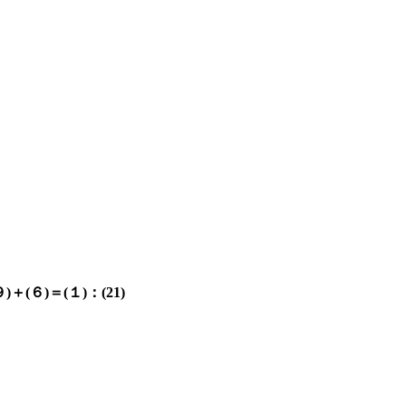
(６)＝(１)：(21)