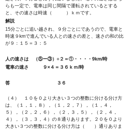
らも一定で、電車は同じ間隔で運転されているとする
と、その速さは時速（ ）ｋｍです。
解説
15分ごとに追い越され、９分ごとにであうので、電車と
時速９kmで進んでいる人との速さの差と、速さの和の比
が９：１５＝３：５
人の速さは （⑤ー③）÷２＝①・・・・9km/時
電車の速さ ９×４＝３６ｋｍ/時
答 ３６
（４） １０を０より大きい３つの整数に分ける分け方
は、（１，１，８），（１，２，７），（１，４，
５），（２，２，６），（２，３，５），（２，４，
４），（３，３，４）の８通りあります。２０を０より
大きい３つの整数に分ける分け方は（ ）通りありま