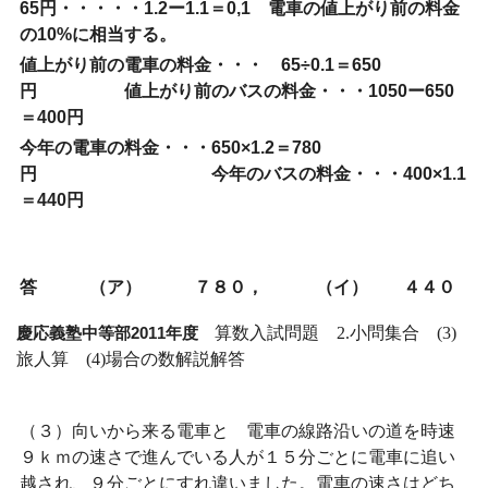
65円・・・・・1.2ー1.1＝0,1 電車の値上がり前の料金
の10%に相当する。
値上がり前の電車の料金・・・ 65÷0.1＝650
円 値上がり前のバスの料金・・・1050ー650
＝400円
今年の電車の料金・・・650×1.2＝780
円 今年のバスの料金・・・400×1.1
＝440円
答 （ア） ７８０， （イ） ４４０
慶応義塾中等部2011年度
算数入試問題 2.小問集合 (3)
旅人算 (4)場合の数解説解答
（３）向いから来る電車と 電車の線路沿いの道を時速
９ｋｍの速さで進んでいる人が１５分ごとに電車に追い
越され、９分ごとにすれ違いました。電車の速さはどち