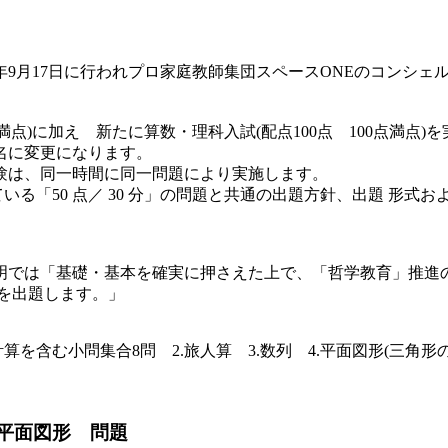
年9月17日に行われプロ家庭教師集団スペースONEのコンシェ
00点満点)に加え 新たに算数・理科入試(配点100点 100点
5名に変更になります。
験は、同一時間に同一問題により実施します。
「50 点／ 30 分」の問題と共通の出題方針、出題 形式およ
明では「基礎・基本を確実に押さえた上で、「哲学教育」推進
を出題します。」
算を含む小問集合8問 2.旅人算 3.数列 4.平面図形(三角形
.平面図形 問題