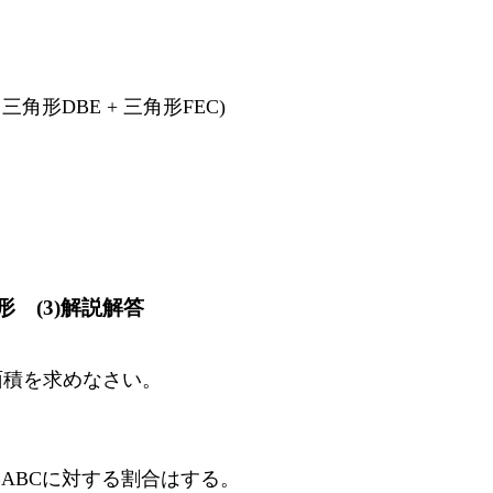
三角形DBE + 三角形FEC)
形 (3)解説解答
の面積を求めなさい。
形ABCに対する割合はする。