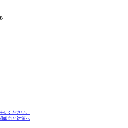
形
任せください。
問傾向と対策へ