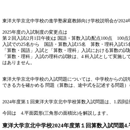
東洋大学京北中学校の進学塾家庭教師向け学校説明会が2024
2025年度の入試制度の変更点は
第２回入試(2月1日午後)は 国語・算数入試(配点100点 1
入試での25名から 国語・算数入試15名 算数・理科入試1
「算数・国語」入試と「算数・理科」入試における算数の試
「算数・理科」入試の理科の試験は、4 科入試として実施している
はありません。
東洋大学京北中学校の入試問題については、中学校からの説
できる力を確かめる 問題（算数は、途中式を記述する問題）
2024年度第１回東洋大学京北中学校算数入試問題は、1.四則計
今回は 4.平面図形(三角形の面積比)を解説します。
東洋大学京北中学校2024年度第１回算数入試問題4