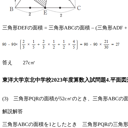
三角形DEFの面積 = 三角形ABCの面積 – (三角形ADF + 
答え 27c㎡
東洋大学京北中学校2023年度算数入試問題4.平面図
(3) 三角形PQRの面積が52c㎡のとき、三角形ABC
解説解答
三角形ABCの面積を1としたとき 三角形PQRの三角