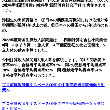
式国語型(国語算数英語) 作文型(国語算数英語作文) B方式
2教科型(国語算数) 4教科型(国語算数社会理科)で実施されま
した。
帰国生の出願資格は ①日本の義務教育機関における海外修
学期間が通算1年以上の者。②日本への帰国から3年以内のも
の。
2022年度帰国生算数入試問題は 1.四則計算を含む小問集合
8問 2.水そう算 3.旅人算 4.平面図形辺の比と面積比 5.
立方体の積み木算でした。
今回は算数入試問題3.旅人算を解説します。問1の受験者正
答率88%，合格者平均得点率97%，問2の受験者平均得点率
78% 合格者平均得点率92% 問3受験者平均得点率54%
合格者平均得点率73%でした。
プロ家庭教師集団スペースONEの中学受験過去問傾向と対
策へ
プロ家庭教師集団スペースONEの中学受験帰国子女入試傾
向と対策へ