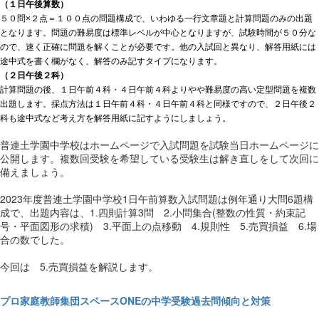
（１日午後算数）
５０問×２点＝１００点の問題構成で、いわゆる一行文章題と計算問題のみの出題
となります。問題の難易度は標準レベルが中心となりますが、試験時間が５０分な
ので、速く正確に問題を解くことが必要です。他の入試回と異なり、解答用紙には
途中式を書く欄がなく、解答のみ記すタイプになります。
（２日午後２科）
計算問題の後、１日午前４科・４日午前４科よりやや難易度の高い定型問題を複数
出題します。採点方法は１日午前４科・４日午前４科と同様ですので、２日午後２
科も途中式など考え方を解答用紙に記すようにしましょう。
普連土学園中学校はホームページで入試問題を試験当日ホームページに
公開します。複数回受験を希望している受験生は解き直しをして次回に
備えましょう。
2023年度普連土学園中学校1日午前算数入試問題は例年通り大問6題構
成で、出題内容は、1.四則計算3問 2.小問集合(整数の性質・約束記
号・平面図形の求積) 3.平面上の点移動 4.規則性 5.売買損益 6.場
合の数でした。
今回は 5.売買損益を解説します。
プロ家庭教師集団スペースONEの中学受験過去問傾向と対策