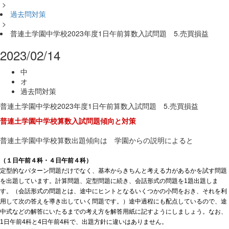
>
過去問対策
>
普連土学園中学校2023年度1日午前算数入試問題 5.売買損益
2023/02/14
中
オ
過去問対策
普連土学園中学校2023年度1日午前算数入試問題 5.売買損益
普連土学園中学校算数入試問題傾向と対策
普連土学園中学校算数出題傾向は 学園からの説明によると
（１日午前４科・４日午前４科）
定型的なパターン問題だけでなく、基本からきちんと考える力があるかを試す問題
を出題しています。計算問題、定型問題に続き、会話形式の問題を1題出題しま
す。（会話形式の問題とは、途中にヒントとなるいくつかの小問をおき、それを利
用して次の答えを導き出していく問題です。）途中過程にも配点しているので、途
中式などの解答にいたるまでの考え方を解答用紙に記すようにしましょう。なお、
1日午前4科と4日午前4科で、出題方針に違いはありません。