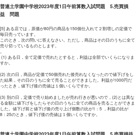
普連土学園中学校2023年度1日午前算数入試問題 5.売買損
益 問題
[5] ある店では，原価が80円の商品を150個仕入れて２割増しの定価で
毎日売っています。
このとき，次の問いに答えなさい。ただし，商品はその日のうちに全て
売り切っているものとします。
。
(1) ある日，全て定価で売れたとすると，利益は全部でいくらになりま
すか。
(2) 次の日，商品が定価で50個売れた後売れなくなったので値下げをし
た結果，その日のうちに全て売ることができました。利益が1000円だ
ったとき，値下げ後の売値は１個いくらですか。
(3) 別の日，定価で売り始めましたが売れ行きが悪いので，(2)とは異な
る金額に値下げをしたらその日のうちに全ての商品を売ることができま
した。値下げ前と値下げ後の売り上げ個数の比が1：5 ，利益の比が
8：25のとき，値下げ後の売値は１個いくらですか。
普連土学園中学校2023年度1日午前算数入試問題 5.売買損益