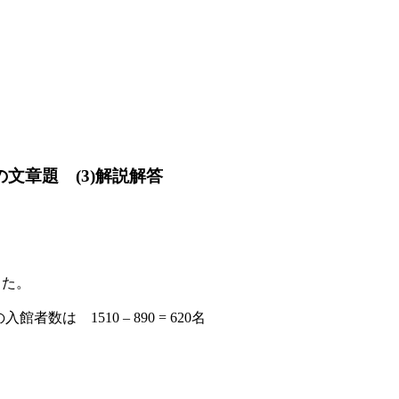
の文章題 (3)解説解答
った。
数は 1510 – 890 = 620名