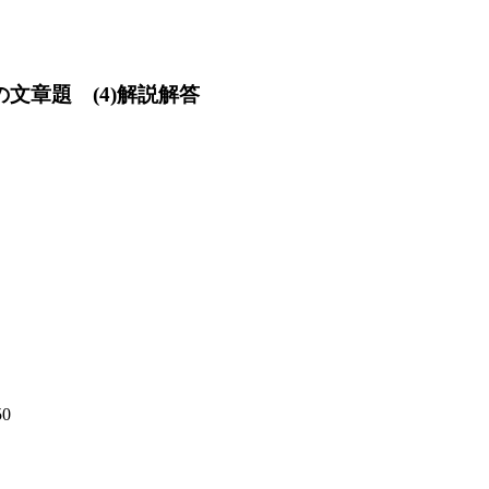
の文章題 (4)解説解答
50