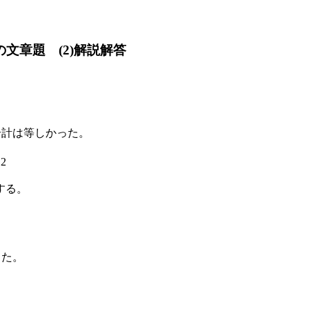
の文章題 (2)解説解答
合計は等しかった。
2
する。
あった。