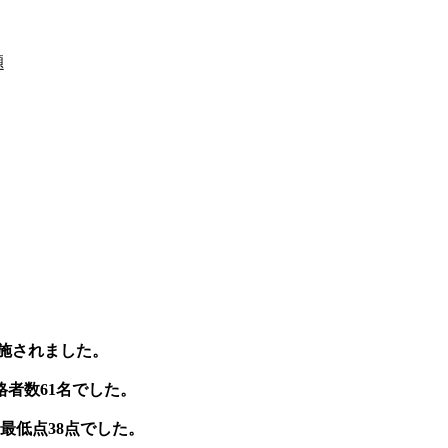
題
実施されました。
格者数61名でした。
者最低点38点でした。