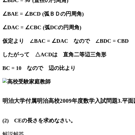
∠BDC = 90°(直径の円周角)
∠BAE = ∠BCD (弧ＢＤの円周角)
∠DAC = ∠CBC (弧DCの円周角)
仮定より ∠BAC = ∠DAC なので ∠BDC = CBD
したがって △ACDは 直角二等辺三角形
BC = 10 なので 辺の比より
明治大学付属明治高校2009年度数学入試問題3.平面図
(2) CEの長さを求めなさい。
解説解答