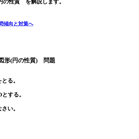
円の性質 を解説します。
問傾向と対策へ
図形(円の性質) 問題
をとる。
Dとする。
えなさい。