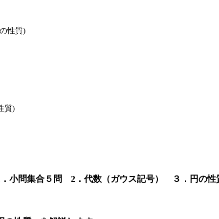
の性質)
性質)
 1．小問集合５問 2．代数（ガウス記号） ３．円の