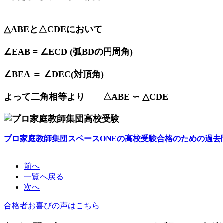
△ABEと△CDEにおいて
∠EAB = ∠ECD (弧BDの円周角)
∠BEA ＝ ∠DEC(対頂角)
よって二角相等より △ABE ∽ △CDE
プロ家庭教師集団スペースONEの高校受験合格のための過去
前へ
一覧へ戻る
次へ
合格者お喜びの声はこちら