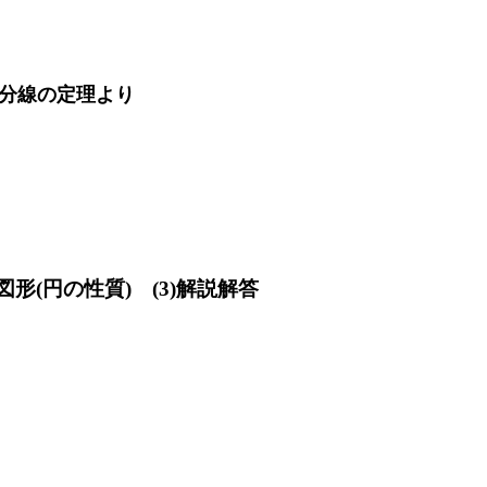
等分線の定理より
形(円の性質) (3)解説解答