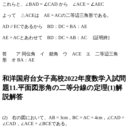
これらと、∠BAD = ∠CAD から ∠ACE = ∠AEC
よって △ACEは AE = ACの二等辺三角形である。
AD // ECであるから BD：DC = BA：AE
AE = ACとあわせて BD：DC = AB：AC [証明終]
答 ア 同位角 イ 錯角 ウ ACE エ 二等辺三角
形 オ BA：AE
和洋国府台女子高校2022年度数学入試問
題11.平面図形角の二等分線の定理(1)解
説解答
(2) 右の図において、AB = 3cm，BC = AC = 4cm，∠CAD =
∠CAD，∠ACE = ∠BCEである。