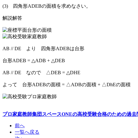
(3) 四角形ADEBの面積を求めなさい。
解説解答
AB // DE より 四角形ADEBは台形
台形ADEB = △ADB + △DEB
AB // DE なので △DEB = △DHE
よって 台形ADEBの面積 = △ADBの面積 + △DhEの面積
プロ家庭教師集団スペースONEの高校受験合格のための過去
前へ
一覧へ戻る