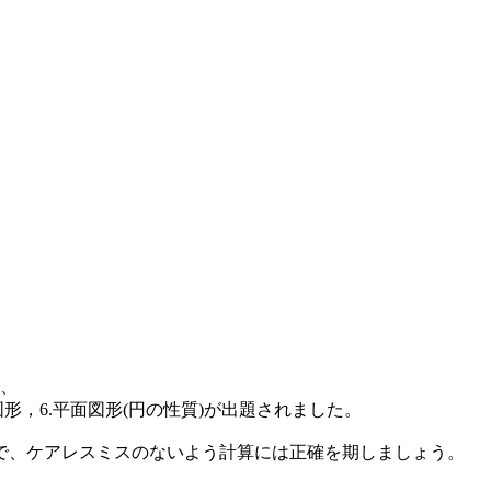
で、
間図形，6.平面図形(円の性質)が出題されました。
で、ケアレスミスのないよう計算には正確を期しましょう。