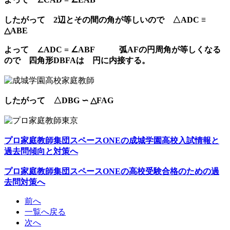
したがって 2辺とその間の角が等しいので △ADC ≡
△ABE
よって ∠ADC = ∠ABF 弧AFの円周角が等しくなる
ので 四角形DBFAは 円に内接する。
したがって △DBG ∽ △FAG
プロ家庭教師集団スペースONEの成城学園高校入試情報と
過去問傾向と対策へ
プロ家庭教師集団スペースONEの高校受験合格のための過
去問対策へ
前へ
一覧へ戻る
次へ