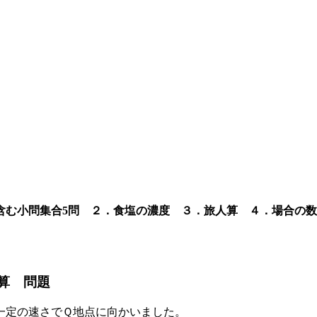
を含む小問集合5問 ２．食塩の濃度 ３．旅人算 ４．場合の数
人算 問題
一定の速さでＱ地点に向かいました。