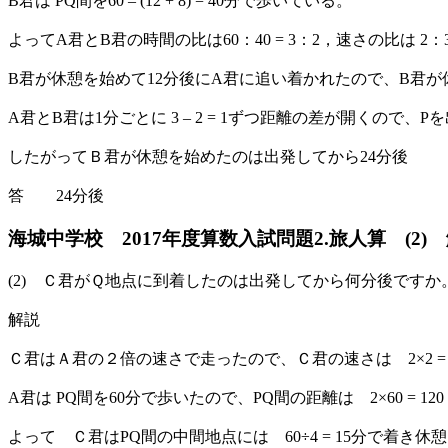
B君は PQ間を60 – (12 + 8) = 40分で歩いている。
よってA君とB君の時間の比は60：40 = 3：2，速さの比は 2：
B君が休憩を始めて12分後にA君に追い着かれたので、B君が休憩
A君とB君は1分ごとに 3 – 2 = 1ずつ距離の差が開くので
したがってＢ君が休憩を始めたのは出発してから24分後
答 24分後
海城中学校 2017年度算数入試問題2.旅人算 (2)
(2) Ｃ君がＱ地点に到着したのは出発してから何分後ですか
解説
Ｃ君はＡ君の２倍の速さで走ったので、Ｃ君の速さは 2×2 =
A君は PQ間を60分で歩いたので、PQ間の距離は 2×60 = 120
よって Ｃ君はPQ間の中間地点には 60÷4 = 15分で着き