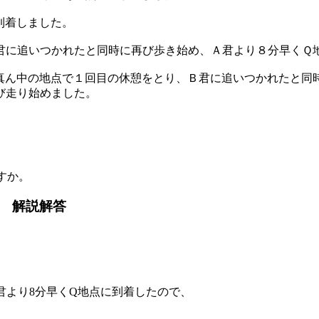
到着しました。
Ａ君に追いつかれたと同時に再び歩き始め、Ａ君より８分早くＱ
真ん中の地点で１回目の休憩をとり、Ｂ君に追いつかれたと同
び走り始めました。
。
すか。
) 解説解答
A君より8分早くQ地点に到着したので、