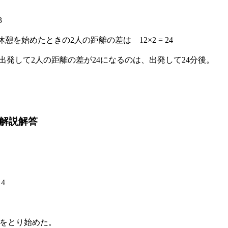
3
を始めたときの2人の距離の差は 12×2 = 24
、Pを出発して2人の距離の差が24になるのは、出発して24分後。
 解説解答
。
 4
休憩をとり始めた。