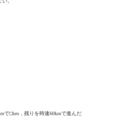
よい。
mで□km，残りを時速60kmで進んだ