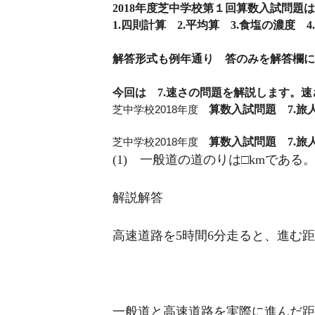
2018年度芝中学校第１回算数入試問題
1.四則計算 2.平均算 3.食塩の濃度 
解答形式も例年通り 答のみを解答欄に
今回は 7.速さの問題を解説します。
芝中学校2018年度
算数入試問題 7.旅
芝中学校2018年度
算数入試問題 7.旅人
(1) 一般道の道のりは□kmである
解説解答
高速道路を5時間6分走ると、進む
一般道と高速道路を実際に進んだ距離は3