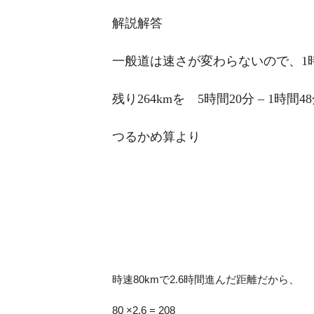
解説解答
一般道は速さが変わらないので、1
残り264kmを 5時間20分 – 1時間4
つるかめ算より
時速80kmで2.6時間進んだ距離だから、
80 ×2.6 = 208