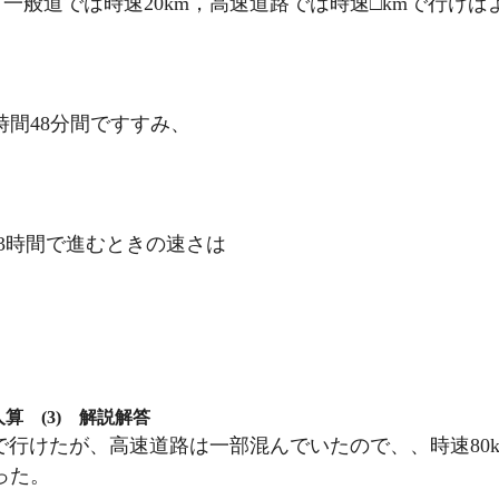
、一般道では時速20km，高速道路では時速□kmで行けば
時間48分間ですすみ、
） = 3時間で進むときの速さは
算 (3) 解説解答
mで行けたが、高速道路は一部混んでいたので、、時速80k
った。