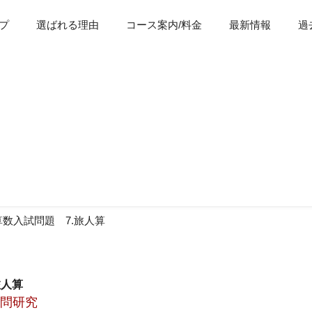
プ
選ばれる理由
コース案内/料金
最新情報
過
最新情報
算数入試問題 7.旅人算
旅人算
去問研究