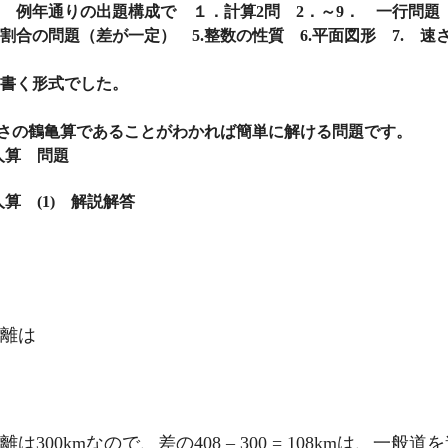
は 例年通りの出題構成で １．計算2問 2．～9． 一行問題
4.割合の問題（差が一定） 5.整数の性質 6.平面図形 7. 速
書く形式でした。
速さの鶴亀算であることがわかれば簡単に解ける問題です。
人算 問題
算 (1) 解説解答
。
距離は
00kmなので、差の408 – 300 = 108kmは、一般