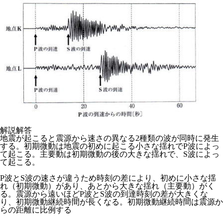
解説解答
地震が起こると震源から速さの異なる2種類の波が同時に発生
する。初期微動は地震の初めに起こる小さな揺れでP波によっ
て起こる。主要動は初期微動の後の大きな揺れで、S波によっ
て起こる。
P波とS波の速さが違うため時刻の差により、初めに小さな揺
れ（初期微動）があり、あとから大きな揺れ（主要動）がく
る。震源から遠いほどP波とS波の到達時刻の差が大きくな
り、初期微動継続時間が長くなる。
初期微動継続時間は震源か
らの距離に比例する