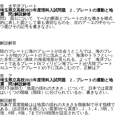
答 太平洋プレート
埼玉県立高校2021年度理科入試問題 2．プレートの運動と地
震 問2解説解答
問2 図1について、YーZの断面とプレートの主な働きを模式
的に表した図として最も適切なものを、次のア～エの中から一
つ選びその記号を書きなさい。
解説解答
陸のプレートに海のプ レートが出会うところでは、海のプレ
ー トが陸のプレートの下に沈みこんで、 海溝やトラフといっ
た非常に深い溝状 の海底地形が見られる。よって 海洋プレ
ートであるプレートD(フィリピン海プレート)が大陸プレート
A(ユーラシアプレート)の下に沈みこむので、正解はア
答 ア
埼玉県立高校2021年度理科入試問題 2．プレートの運動と地
震 問3解説解答
問3下線部①「地震の揺れの大きさ」について、日本では震度
はいくつの階級（階段）に分けられているか、書きなさい。
解説解答
気象庁震度階級はは地震の揺れの大きさを階級制で示す指標で
ある。ほぼ揺れを感じない震度0から震度1，2，3，4，5弱，5
強，6弱，6強，7までの10段階が設定されている。