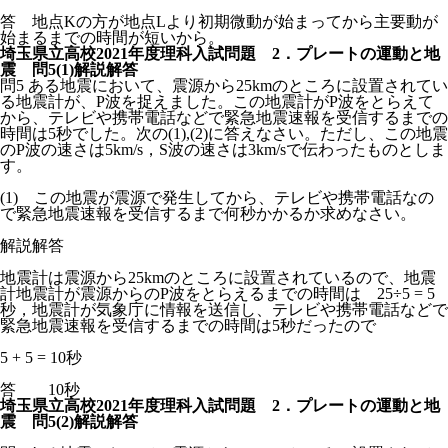
答 地点Kの方が地点Lより初期微動が始まってから主要動が
始まるまでの時間が短いから。
埼玉県立高校2021年度理科入試問題 2．プレートの運動と地
震 問5(1)解説解答
問5 ある地震において、震源から25kmのところに設置されてい
る地震計が、P波を捉えました。この地震計がP波をとらえて
から、テレビや携帯電話などで緊急地震速報を受信するまでの
時間は5秒でした。次の(1),(2)に答えなさい。ただし、この地震
のP波の速さは5km/s，S波の速さは3km/sで伝わったものとしま
す。
(1) この地震が震源で発生してから、テレビや携帯電話なの
で緊急地震速報を受信するまで何秒かかるか求めなさい。
解説解答
地震計は震源から25kmのところに設置されているので、地震
計地震計が震源からのP波をとらえるまでの時間は 25÷5 = 5
秒，地震計が気象庁に情報を送信し、テレビや携帯電話などで
緊急地震速報を受信するまでの時間は5秒だったので
5 + 5 = 10秒
答 10秒
埼玉県立高校2021年度理科入試問題 2．プレートの運動と地
震 問5(2)解説解答