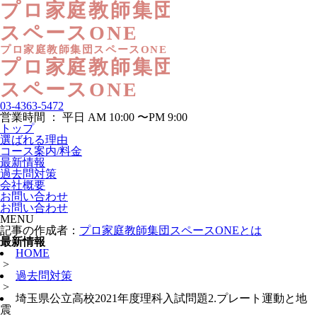
03-4363-5472
営業時間 ： 平日 AM 10:00 〜PM 9:00
トップ
選ばれる理由
コース案内/料金
最新情報
過去問対策
会社概要
お問い合わせ
お問い合わせ
MENU
記事の作成者：
プロ家庭教師集団スペースONEとは
最新情報
HOME
>
過去問対策
>
埼玉県公立高校2021年度理科入試問題2.プレート運動と地
震