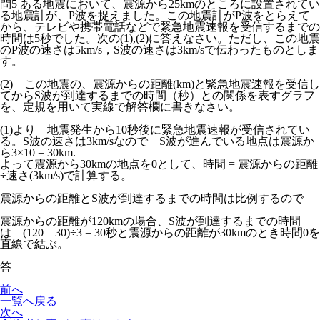
問5 ある地震において、震源から25kmのところに設置されてい
る地震計が、P波を捉えました。この地震計がP波をとらえて
から、テレビや携帯電話などで緊急地震速報を受信するまでの
時間は5秒でした。次の(1),(2)に答えなさい。ただし、この地震
のP波の速さは5km/s，S波の速さは3km/sで伝わったものとしま
す。
(2) この地震の、震源からの距離(km)と緊急地震速報を受信し
てからS波が到達するまでの時間（秒）との関係を表すグラフ
を、定規を用いて実線で解答欄に書きなさい。
(1)より 地震発生から10秒後に緊急地震速報が受信されてい
る。S波の速さは3km/sなので S波が進んでいる地点は震源か
ら3×10 = 30km.
よって震源から30kmの地点を0として、時間 = 震源からの距離
÷速さ(3km/s)で計算する。
震源からの距離とS波が到達するまでの時間は比例するので
震源からの距離が120kmの場合、S波が到達するまでの時間
は (120 – 30)÷3 = 30秒と震源からの距離が30kmのとき時間0を
直線で結ぶ。
答
前へ
一覧へ戻る
次へ