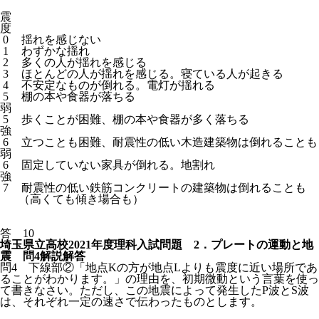
震
度
0
揺れを感じない
1
わずかな揺れ
2
多くの人が揺れを感じる
3
ほとんどの人が揺れを感じる。寝ている人が起きる
4
不安定なものが倒れる。電灯が揺れる
5
棚の本や食器が落ちる
弱
5
歩くことが困難、棚の本や食器が多く落ちる
強
6
立つことも困難、耐震性の低い木造建築物は倒れることも
弱
6
固定していない家具が倒れる。地割れ
強
7
耐震性の低い鉄筋コンクリートの建築物は倒れることも
（高くても傾き場合も）
答 10
埼玉県立高校2021年度理科入試問題 2．プレートの運動と地
震 問4解説解答
問4 下線部②「地点Kの方が地点Lよりも震度に近い場所であ
ることがわかります。」の理由を、初期微動という言葉を使っ
て書きなさい。ただし、この地震によって発生したP波とS波
は、それぞれ一定の速さで伝わったものとします。