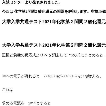
入試センターより発表されました。
今回は 化学第2問問2 酸化還元の問題を解説します。空気
大学入学共通テスト2021年化学第２問問２酸化還
大学入学共通テスト2021年化学第２問問２酸化還
正極と負極の反応式より e- を消去して1つの式にまとめると
4molの電子が流れると 2Zn(130)が2ZnO(162)と32g増える。
これは
求める電流を ymAとすると