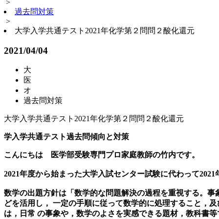
>
過去問対策
>
大学入学共通テスト2021年化学第２問問２酸化還元
2021/04/04
大
医
オ
過去問対策
大学入学共通テスト2021年化学第２問問２酸化還元
学入学共通テスト過去問傾向と対策
こんにちは 医学部受験専門プロ家庭教師の竹内です。
2021年度から始まった大学入試センター試験に代わって20
数学の出題方針は「数学的な問題解決の過程を重視する。事
どを活用し， 一定の手順に従って数学的に処理すること，及
は，日常 の事象や，数学のよさを実感できる題材，教科書等