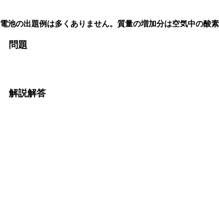
亜鉛電池の出題例は多くありません。質量の増加分は空気中の
元 問題
元 解説解答
、