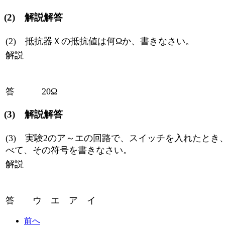
(2) 解説解答
(2) 抵抗器Ｘの抵抗値は何Ωか、書きなさい。
解説
答 20Ω
(3) 解説解答
(3) 実験2のア～エの回路で、スイッチを入れたと
べて、その符号を書きなさい。
解説
答 ウ エ ア イ
前へ