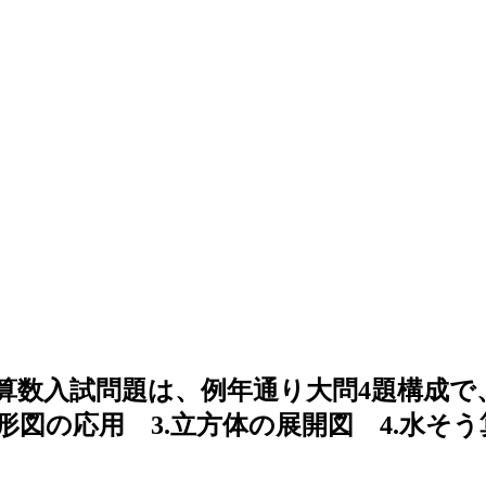
回算数入試問題は、例年通り大問4題構成
樹形図の応用 3.立方体の展開図 4.水そ