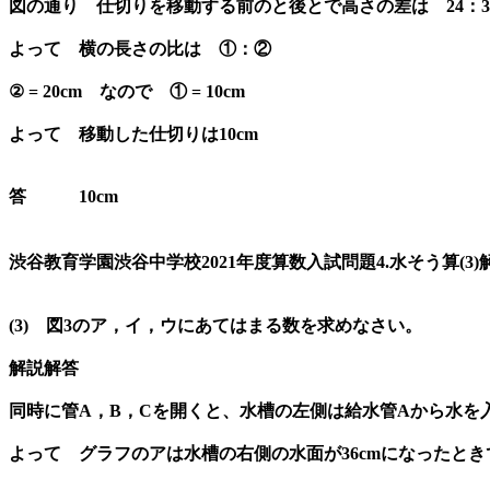
図の通り 仕切りを移動する前のと後とで高さの差は 24：36 – 24
よって 横の長さの比は ①：②
② = 20cm なので ① = 10cm
よって 移動した仕切りは10cm
答 10cm
渋谷教育学園渋谷中学校2021年度算数入試問題4.水そう算(3)
(3) 図3のア，イ，ウにあてはまる数を求めなさい。
解説解答
同時に管A，B，Cを開くと、水槽の左側は給水管Aから水を
よって グラフのアは水槽の右側の水面が36cmになったと