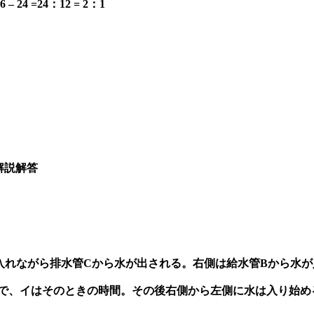
 =24：12 = 2：1
解説解答
入れながら排水管Cから水が出される。右側は給水管Bから水が
きで、イはそのときの時間。その後右側から左側に水は入り始め