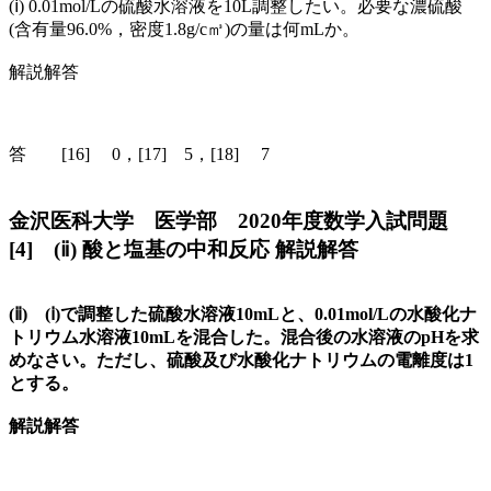
(ⅰ) 0.01mol/Lの硫酸水溶液を10L調整したい。必要な濃硫酸
(含有量96.0%，密度1.8g/c㎥)の量は何mLか。
解説解答
答 [16] 0，[17] 5，[18] 7
金沢医科大学 医学部 2020年度数学入試問題
[4] (ⅱ) 酸と塩基の中和反応 解説解答
(ⅱ) (ⅰ)で調整した硫酸水溶液10mLと、0.01mol/Lの水酸化ナ
トリウム水溶液10mLを混合した。混合後の水溶液のpHを求
めなさい。ただし、硫酸及び水酸化ナトリウムの電離度は1
とする。
解説解答