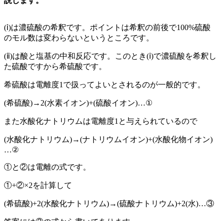
説します。
(ⅰ)は濃硫酸の希釈です。ポイントは希釈の前後で100%硫酸
のモル数は変わらないというところです。
(ⅱ)は酸と塩基の中和反応です。このとき(ⅰ)で濃硫酸を希釈し
た硫酸ですから希硫酸です。
希硫酸は電離度1で扱ってよいとされるのが一般的です。
(希硫酸)→2(水素イオン)+(硫酸イオン)…①
また水酸化ナトリウムは電離度1と与えられているので
(水酸化ナトリウム)→(ナトリウムイオン)+(水酸化物イオン)
…②
①と②は電離の式です。
①+②×2を計算して
(希硫酸)+2(水酸化ナトリウム)→(硫酸ナトリウム)+2(水)…③