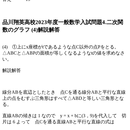
品川翔英高校2023年度一般数学入試問題4.二次関
数のグラフ (4)解説解答
(4) ①上にx座標がtであるような点C以外の点Pをとる。
△ABCと△ABPの面積が等しくなるようなtの値を求めなさ
い。
解説解答
線分ABを底辺としたとき 点Cを通る線分ABと平行な直線
上の点をむすぶ三角形はすべて△ABDと等しい三角形とな
る。
直線ABの傾きは 1 なので y = x + bに(3，9)を代入して 切
片は 6 よって 点Cを通る直線ABと平行な直線の式は