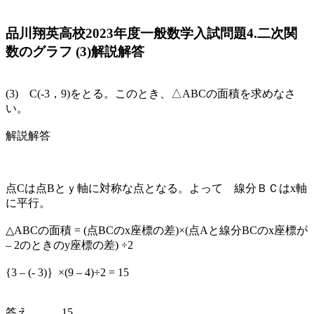
品川翔英高校2023年度一般数学入試問題4.二次関
数のグラフ (3)解説解答
(3) C(-3，9)をとる。このとき、△ABCの面積を求めなさ
い。
解説解答
点Cは点Bとｙ軸に対称な点となる。よって 線分ＢＣはx軸
に平行。
△ABCの面積 = (点BCのx座標の差)×(点Aと線分BCのx座標が
– 2のときのy座標の差) ÷2
{3 – (- 3)｝×(9 – 4)÷2 = 15
答え 15