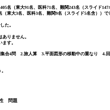
405名（東大91名、医科71名、難関243名（スライド1
5名（東大3名、医科3名、難関9名（スライド5名含）
でした。
はありません。
います。
問集合4問 2.旅人算 3.平面図形の移動中の重なり 4
う。
則性 問題