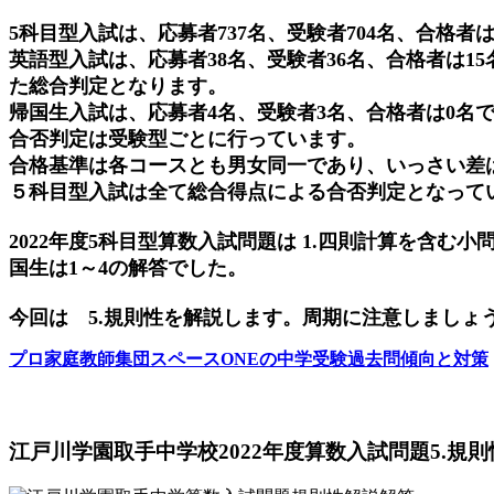
5科目型入試は、応募者737名、受験者704名、合格者は
英語型入試は、応募者38名、受験者36名、合格者は1
た総合判定となります。
帰国生入試は、応募者4名、受験者3名、合格者は0名
合否判定は受験型ごとに行っています。
合格基準は各コースとも男女同一であり、いっさい差
５科目型入試は全て総合得点による合否判定となって
2022年度5科目型算数入試問題は 1.四則計算を含む小
国生は1～4の解答でした。
今回は 5.規則性を解説します。周期に注意しましょ
プロ家庭教師集団スペースONEの中学受験過去問傾向と対策
江戸川学園取手中学校2022年度算数入試問題5.規