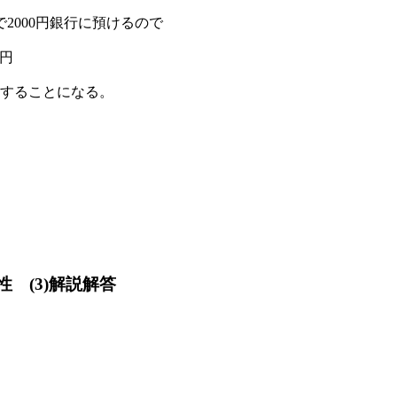
間で2000円銀行に預けるので
0円
金することになる。
性 (3)解説解答
。