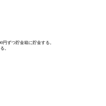
00円ずつ貯金箱に貯金する。
ける。