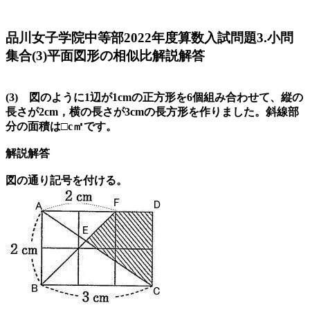
品川女子学院中等部2022年度算数入試問題3.小問
集合(3)平面図形の相似比解説解答
(3) 図のように1辺が1cmの正方形を6個組み合わせて、縦の
長さが2cm，横の長さが3cmの長方形を作りました。斜線部
分の面積は□c㎡です。
解説解答
図の通り記号を付ける。