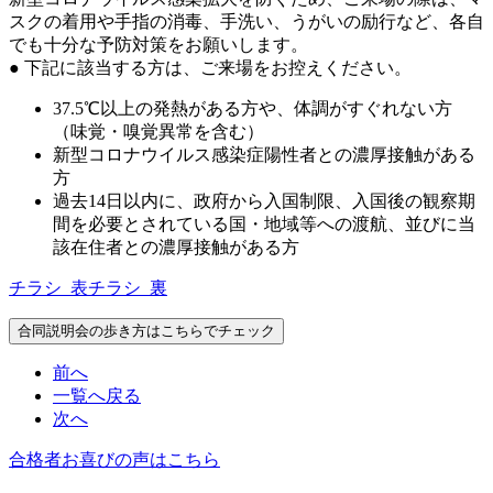
スクの着用や手指の消毒、手洗い、うがいの励行など、各自
でも十分な予防対策をお願いします。
● 下記に該当する方は、ご来場をお控えください。
37.5℃以上の発熱がある方や、体調がすぐれない方
（味覚・嗅覚異常を含む）
新型コロナウイルス感染症陽性者との濃厚接触がある
方
過去14日以内に、政府から入国制限、入国後の観察期
間を必要とされている国・地域等への渡航、並びに当
該在住者との濃厚接触がある方
チラシ_表
チラシ_裏
合同説明会の歩き方はこちらでチェック
前へ
一覧へ戻る
次へ
合格者お喜びの声はこちら