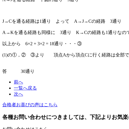
J→Cを通る経路は1通り よって A→J→Cの経路 3通り
A→Kを通る経路も同様に 3通り K→Cの経路も1通りなので
以上から 6×2 + 3×2 = 18通り・・・③
(1)の①，② ③より 頂点Aから頂点Cに行く経路は全部で12 + 
答 30通り
前へ
一覧へ戻る
次へ
合格者お喜びの声はこちら
各種お問い合わせにつきましては、下記よりお気楽