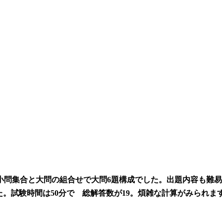
小問集合と大問の組合せで大問6題構成でした。出題内容も難易度も
れました。試験時間は50分で 総解答数が19。煩雑な計算がみら