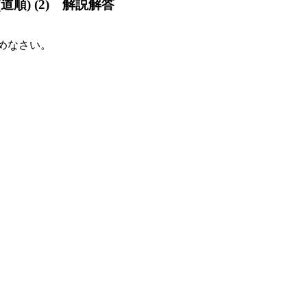
順) (2) 解説解答
めなさい。