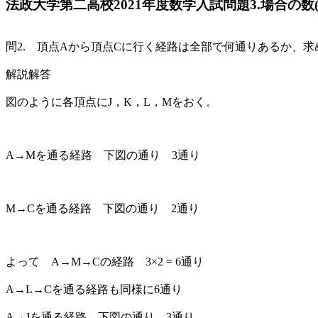
法政大学第二高校2021年度数学入試問題3.場合の数(道
問2. 頂点Aから頂点Cに行く経路は全部で何通りあるか、求
解説解答
図のように各頂点にJ，K，L，Mをおく。
A→Mを通る経路 下図の通り 3通り
M→Cを通る経路 下図の通り 2通り
よって A→M→Cの経路 3×2 = 6通り
A→L→Cを通る経路も同様に6通り
A→Jを通る経路 下図の通り 3通り