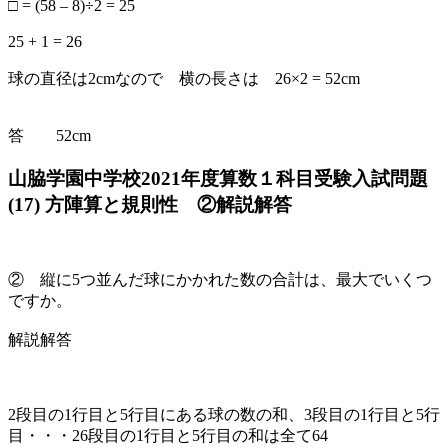
□ = (58 – 8)÷2 = 25
25 + 1 = 26
球の直径は2cmなので 横の長さは 26×2 = 52cm
答 52cm
山脇学園中学校2021年度算数１科目受験入試問題
(17) 方陣算と規則性 ②解説解答
② 縦に5つ並んだ球にかかれた数の合計は、最大でいくつ
ですか。
解説解答
2段目の1行目と5行目にある球の数の和、3段目の1行目と5行
目・・・26段目の1行目と5行目の和は全て64