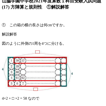
山脇学園中学校2021年度算数１科目受験入試問題
(17) 方陣算と規則性 ①解説解答
① この箱の横の長さは何cmですか。
解説解答
図のように外側の1周を4つに分ける。
4×2 + □ ×2 = 58 なので