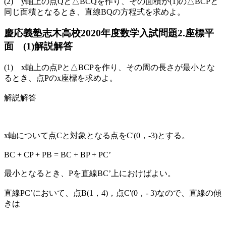
(2) y軸上の点Qと△BCQを作り、その面積が(1)の△BCPと
同じ面積となるとき、直線BQの方程式を求めよ。
慶応義塾志木高校2020年度数学入試問題2.座標平
面 (1)解説解答
(1) x軸上の点Pと△BCPを作り、その周の長さが最小とな
るとき、点Pのx座標を求めよ。
解説解答
x軸について点Cと対象となる点をC'(0，-3)とする。
BC + CP + PB = BC + BP + PC’
最小となるとき、Pを直線BC’上におけばよい。
直線PC’において、点B(1，4)，点C'(0，- 3)なので、直線の傾
きは