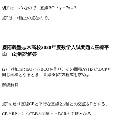
切片は - 3 なので 直線BC’：y = 7x – 3
点Pは x軸上の点なので、
慶応義塾志木高校2020年度数学入試問題2.座標平
面 (2)解説解答
(2) y軸上の点Qと△BCQを作り、その面積が(1)の△BCPと
同じ面積となるとき、直線BQの方程式を求めよ。
解説解答
点Pを通り直線CBと平行な直線とy軸との交点をRとする。
CB // RPより△CBPの面積 = △BCRの面積となる。