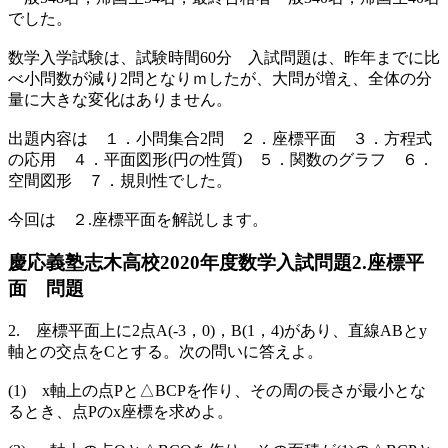
でした。
数学入学試験は、試験時間60分 入試問題は、昨年までに比
べ小問数が減り2問となりｍしたが、大問が増え、全体の分
量に大きな変化はありません。
出題内容は １．小問集合2問 ２．座標平面 ３．方程式
の応用 ４．平面図形(円の性質) ５．関数のグラフ ６．
空間図形 ７．規則性でした。
今回は ２.座標平面を解説します。
慶応義塾志木高校2020年度数学入試問題2.座標平
面 問題
2. 座標平面上に2点A(-3，0)，B(1，4)があり、直線ABとy
軸との交点をCとする。次の問いに答えよ。
(1) x軸上の点Pと△BCPを作り、その周の長さが最小とな
るとき、点Pのx座標を求めよ。