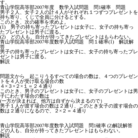
す。
青山学院高等部2007年度 数学入試問題 問1確率 問題
男子２人、女子２人の計４人がそれぞれ１つずつプレゼントを
持ち寄り、くじで全員に分けるとする。
このとき、次の確率を求めよ。
(1) 男子の持ち寄ったプレゼントは女子に、女子の持ち寄っ
たプレゼントは男子に渡る。
(2) どの人も、自分が持ってきたプレゼントはもらわない。
青山学院高等部2007年度数学入試問題 問１確率(1) 解説解
答
男子の持ち寄ったプレゼントは女子に、女子の持ち寄ったプレ
ゼントは男子に渡る。
解説
問題文から 起こりうるすべての場合の数は、４つのプレゼン
トを４人が受け取る場合の数
４×３×２×１＝２４通り
このとき、男子のプレゼントは女子に、女子のプレゼントは男
子にわたす場合の数は
(一方が決まれば、他方は自ずから決まるので）
男子１人が渡す場合の数は２通り、このとき女子の渡す場合の
数は２通りになるので、２×２＝４通り
青山学院高等部2007年度数学入試問題 問1確率 (2)解説解答
どの人も、自分が持ってきたプレゼントはもらわない。
解説