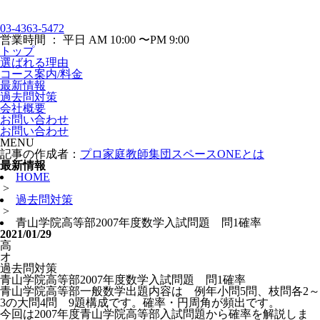
03-4363-5472
営業時間 ： 平日 AM 10:00 〜PM 9:00
トップ
選ばれる理由
コース案内/料金
最新情報
過去問対策
会社概要
お問い合わせ
お問い合わせ
MENU
記事の作成者：
プロ家庭教師集団スペースONEとは
最新情報
HOME
>
過去問対策
>
青山学院高等部2007年度数学入試問題 問1確率
2021/01/29
高
オ
過去問対策
青山学院高等部2007年度数学入試問題 問1確率
青山学院高等部一般数学出題内容は 例年小問5問、枝問各2～
3の大問4問 9題構成です。確率・円周角が頻出です。
今回は2007年度青山学院高等部入試問題から確率を解説しま