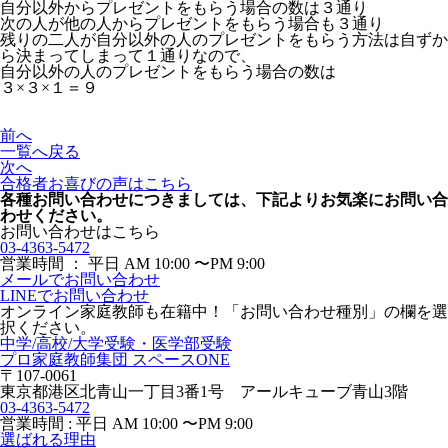
自分以外からプレゼントをもらう場合の数は３通り
次の人が他の人からプレゼントをもらう場合も３通り
残りの二人が自分以外の人のプレゼントをもらう方法は自ずか
ら決まってしまって１通りなので、
自分以外の人のプレゼントをもらう場合の数は
３×３×１＝９
前へ
一覧へ戻る
次へ
合格者お喜びの声はこちら
各種お問い合わせにつきましては、下記よりお気楽にお問い合
わせください。
お問い合わせはこちら
03-4363-5472
営業時間 ： 平日 AM 10:00 〜PM 9:00
メールでお問い合わせ
LINEでお問い合わせ
オンライン家庭教師
も在籍中！「お問い合わせ種別」の欄を選
択ください。
中学/高校/大学受験・医学部受験
プロ家庭教師集団 スペースONE
〒107-0061
東京都港区北青山一丁目3番1号 アールキューブ青山3階
03-4363-5472
営業時間 : 平日 AM 10:00 〜PM 9:00
選ばれる理由