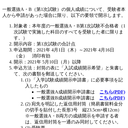
一般選抜A・B（第1次試験）の個人成績について、受験者本
人から申請があった場合に限り、以下の要領で開示します。
対象者：本年度の一般選抜A・B第1次試験不合格者（1
次試験で実施した科目のすべてを受験した者に限りま
す。）
開示内容：第1次試験の合計点
申込期間：2021年 4月1日（木）～2021年 4月16日
（金） 消印有効
開示：2021年 5月10日（月）以降
申込方法：封筒の表に「入試成績開示希望」と朱書し
て、次の書類を郵送してください。
(1) 「入学試験成績開示申請書」に必要事項を記
入したもの
一般選抜A成績開示申請書は
こちら(PDF)
一般選抜B成績開示申請書は
こちら(PDF)
(2) 宛先を明記した返信用封筒（簡易書留料金分
の切手を貼付した長形3号 縦23.5cm×横12cm）
※一般選抜A・B両方の成績開示を申請する者
は、返信用封筒を一通のみ同封してください。
(3) 受験票