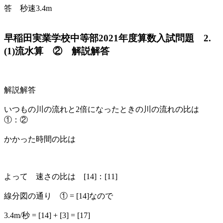
答 秒速3.4m
早稲田実業学校中等部2021年度算数入試問題 2.
(1)流水算 ② 解説解答
解説解答
いつもの川の流れと2倍になったときの川の流れの比は
①：②
かかった時間の比は
よって 速さの比は [14]：[11]
線分図の通り ① = [14]なので
3.4m/秒 = [14] + [3] = [17]