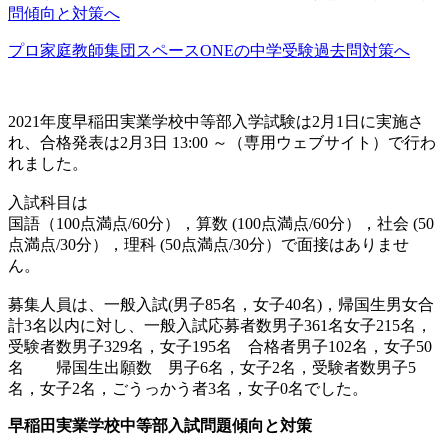
問傾向と対策へ
プロ家庭教師集団スペースONEの中学受験過去問対策へ
2021年度早稲田実業学校中等部入学試験は2月1日に実施さ
れ、合格発表は2月3日 13:00 ～（専用ウェブサイト）で行わ
れました。
入試科目は
国語（100点満点/60分），算数 (100点満点/60分），社会 (50
点満点/30分），理科 (50点満点/30分）で面接はありませ
ん。
募集人員は、一般入試(男子85名，女子40名)，帰国生男女合
計3名以内に対し、一般入試応募者数男子361名女子215名，
受験者数男子329名，女子195名 合格者男子102名，女子50
名 帰国生出願数 男子6名，女子2名，受験者数男子5
名，女子2名，ごうっかう者3名，女子0名でした。
早稲田実業学校中等部入試問題傾向と対策